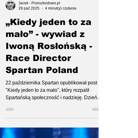
Jacek - Przeszkodowo.pl
28 paź 2025
4 minut(y) czytania
„Kiedy jeden to za
mało” - wywiad z
Iwoną Rosłońską -
Race Director
Spartan Poland
22 października Spartan opublikował post
"Kiedy jeden to za mało", który rozpalił
Spartańską społeczność i nadzieję. Dzień
później kolejna tajemnicza wiadomość i