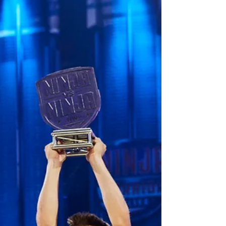
podpowiedź " Ogień zapłonie tam, gdzie
historia ma kamienne fundamenty...". 24
godziny później wszystko stało się jasne i
Spartan ogłosił oficjalnie, że 28 marca 2026 r
zawita do Tarnowa. Z tej okazji
porozmawiałem z Iwoną Rosłońską Race
Director Spartan Poland. Przeszkodowo:
Najpierw tajemniczy post „Kiedy jeden to