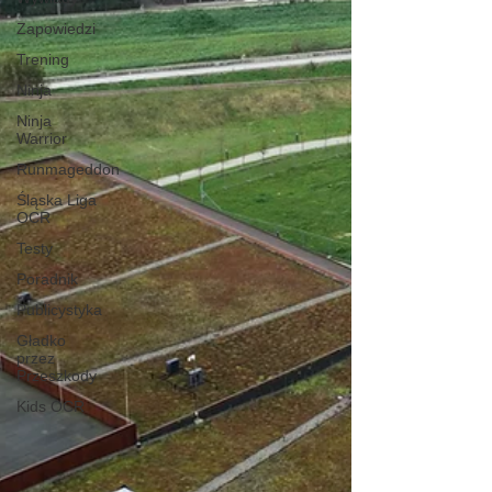
Zapowiedzi
Trening
Ninja
Ninja
Warrior
Runmageddon
Śląska Liga
OCR
Testy
Poradnik
Publicystyka
Gładko
przez
Przeszkody
Kids OCR