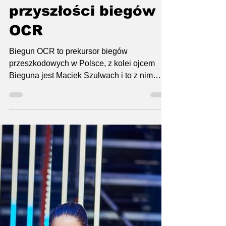
Jacek - Przeszkodowo.pl
26 cze 2023
4 minut(y) czytania
Biegun OCR -
rozmowa o historii,
teraźniejszości oraz
przyszłości biegów
OCR
Biegun OCR to prekursor biegów
przeszkodowych w Polsce, z kolei ojcem
Bieguna jest Maciek Szulwach i to z nim
miałem przyjemność...