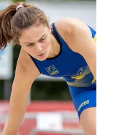
Last Man Standing w
7. edcycji Ninja
Warrior Polska
Zdobywcą tytułu Last Man Standing w 7.
edycji Ninja Warrior Polska został Jan
Tatarowicz. Od zdobycia po raz pierwszy w
historii polskiej...