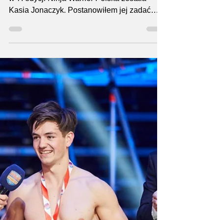
17 kwi 2023
4 minut(y) czytania
Kasia Jonaczyk
zdobywczynią tytułu
Last Woman
Standing w 7. edycji
Ninja Warrior Polska
Zdobywczynią tytułu Last Woman Standing
w 7. edycji Ninja Warrior Polska została
Kasia Jonaczyk. Postanowiłem jej zadać
niemal te same...