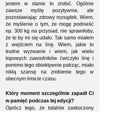
jestem w stanie to zrobić. Ogólnie 
zawsze myślę pozytywnie, ale 
pozostawiając zdrowy rozsądek. Wiem, 
że myślenie o tym, że mogę podnieść 
np. 300 kg na przysiad, nie sprawiłoby, 
że to by mi się udało. Tak samo miałem 
z wejściem na linę. Wiem, jakie to 
trudne wyzwanie i wiem, jak wielu 
topowych zawodników ćwiczyło linę i 
pomimo tego obiektywnie patrząc, miało 
nikłą szansę na zrobienie tego w 
obecnym limicie czasu.
Który moment szczególnie zapadł Ci 
w pamięć podczas tej edycji?
Oprócz tego, że totalnie zaskoczony 
byłem gdy zobaczyłem czerwone 
światło podczas przyciśnięcia buzzera, 
dramatycznym momentem był dla mnie 
wyskok z trampoliny do sprężynującego 