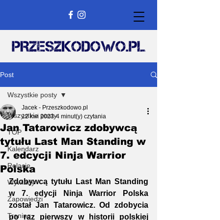
Post
Wszystkie posty
Jacek - Przeszkodowo.pl
Wszystkie posty
12 kwi 2023
4 minut(y) czytania
Jan Tatarowicz zdobywcą
TOP
tytułu Last Man Standing w
Kalendarz
7. edcycji Ninja Warrior
Relacje
Polska
Zdobywcą tytułu Last Man Standing 
Wywiady
w 7. edycji Ninja Warrior Polska 
Zapowiedzi
został Jan Tatarowicz. Od zdobycia 
Trening
po raz pierwszy w historii polskiej 