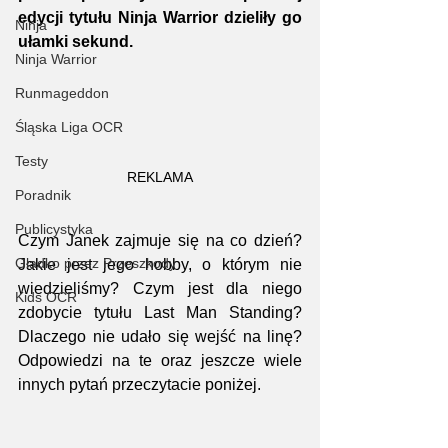
edycji tytułu Ninja Warrior dzieliły go 
Ninja
ułamki sekund.
Ninja Warrior
Runmageddon
Śląska Liga OCR
Testy
REKLAMA
Poradnik
Publicystyka
Czym Janek zajmuje się na co dzień? 
Gładko przez Przeszkody
Jakie jest jego hobby, o którym nie 
wiedzieliśmy? Czym jest dla niego 
Kids OCR
zdobycie tytułu Last Man Standing? 
Dlaczego nie udało się wejść na linę? 
Odpowiedzi na te oraz jeszcze wiele 
innych pytań przeczytacie poniżej.