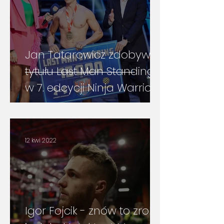
Jan Tatarowicz zdobywcą
tytułu Last Man Standing
w 7. edcycji Ninja Warrior
Polska
12 kwi 2022
Igor Fojcik - znów to zrobił