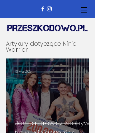
Artykuły dotyczące Ninja
Warrior
16 kwi 2024
Jan Tatarowicz zdobywcą
tytułu Ninja Warrior