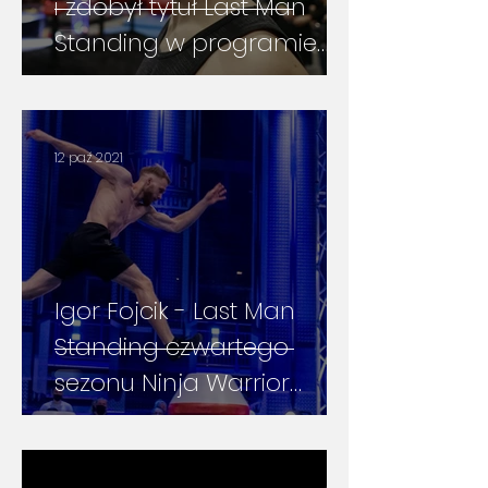
i zdobył tytuł Last Man
Standing w programie
Ninja Warrior Polska
12 paź 2021
Igor Fojcik - Last Man
Standing czwartego
sezonu Ninja Warrior
Polska - wywiad