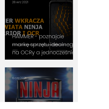
28 wrz 2021
HAMMER - poznajcie
markę sprzętu idealnego
na OCRy a jednocześnie
sponsora Ninja Warrior
Polska
6 cze 2021