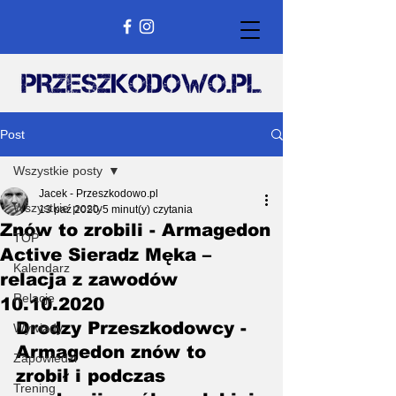
Post
Wszystkie posty
Jacek - Przeszkodowo.pl
Wszystkie posty
13 paź 2020
5 minut(y) czytania
Znów to zrobili - Armagedon
TOP
Active Sieradz Męka –
Kalendarz
relacja z zawodów
Relacje
10.10.2020
Drodzy Przeszkodowcy - 
Wywiady
Armagedon znów to 
Zapowiedzi
zrobił i podczas 
Trening