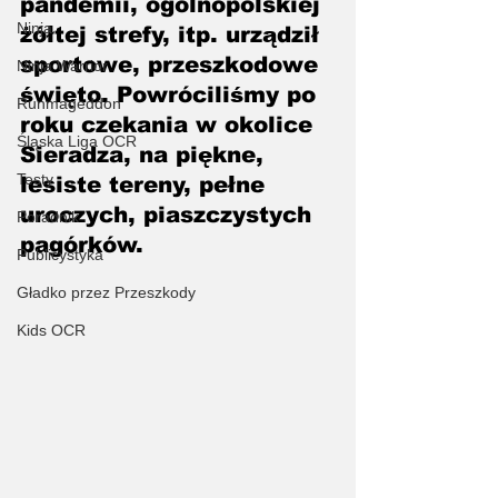
pandemii, ogólnopolskiej 
Ninja
żółtej strefy, itp. urządził 
sportowe, przeszkodowe 
Ninja Warrior
święto. Powróciliśmy po 
Runmageddon
roku czekania w okolice 
Śląska Liga OCR
Sieradza, na piękne, 
Testy
lesiste tereny, pełne 
uroczych, piaszczystych 
Poradnik
pagórków.
Publicystyka
Gładko przez Przeszkody
Kids OCR