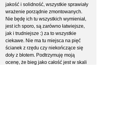
jakość i solidność, wszystkie sprawiały 
wrażenie porządnie zmontowanych. 
Nie będę ich tu wszystkich wymieniał, 
jest ich sporo, są zarówno łatwiejsze, 
jak i trudniejsze :) za to wszystkie 
ciekawe. Nie ma tu miejsca na pięć 
ścianek z rzędu czy niekończące się 
doły z błotem. Podtrzymuję moją 
ocenę, że bieg jako całość jest w skali 
trudności jest gdzieś pomiędzy 
Runmageddonem a Barbarianem.
Armagedon pozostał przy klasycznej 
zasadzie wielokrotnego pokonywania 
przeszkód i wymogu zaliczenia 
wszystkich, aby zachować opaskę 
Elite. W klasyfikacji Open karą są 
burpeesy, ich ilość 20, 30 lub 50 jest 
uzależniona od czasu potrzebnego na 