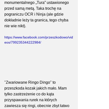
monumentalnego „Tura” ustawionego 
przed samą metą. Taka trochę na 
pograniczu OCR i Ninja (ale gdzie 
dokładnie leży ta granica, tego chyba 
nie wie nikt).
https://www.facebook.com/przeszkodowo/vid
eos/799235344222984/
"Zwariowane Ringo Dingo" to 
przeszkoda kozak jakich mało. Mam 
tylko zastrzeżenie co do kąta 
przyspawania rurek na których 
zawiesza się ringi, obecnie zbyt łatwo 