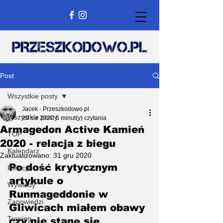
Post
Wszystkie posty
Jacek - Przeszkodowo.pl
Wszystkie posty
20 sie 2020
5 minut(y) czytania
Armagedon Active Kamień
TOP
2020 - relacja z biegu
Kalendarz
Zaktualizowano:
31 gru 2020
Po dość krytycznym 
Relacje
artykule o 
Wywiady
Runmageddonie w 
Zapowiedzi
Gliwicach miałem obawy 
Trening
czy nie stanę się 