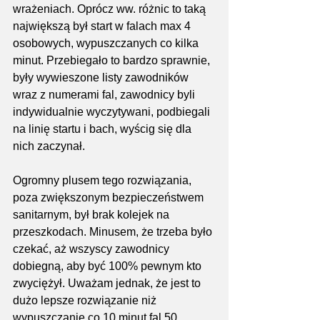
wrażeniach. Oprócz ww. różnic to taką 
największą był start w falach max 4 
osobowych, wypuszczanych co kilka 
minut. Przebiegało to bardzo sprawnie, 
były wywieszone listy zawodników 
wraz z numerami fal, zawodnicy byli 
indywidualnie wyczytywani, podbiegali 
na linię startu i bach, wyścig się dla 
nich zaczynał.
Ogromny plusem tego rozwiązania, 
poza zwiększonym bezpieczeństwem 
sanitarnym, był brak kolejek na 
przeszkodach. Minusem, że trzeba było 
czekać, aż wszyscy zawodnicy 
dobiegną, aby być 100% pewnym kto 
zwyciężył. Uważam jednak, że jest to 
dużo lepsze rozwiązanie niż 
wypuszczanie co 10 minut fal 50 