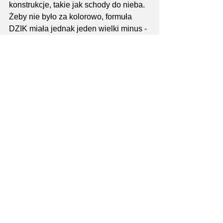
konstrukcje, takie jak schody do nieba. 
Żeby nie było za kolorowo, formuła 
DZIK miała jednak jeden wielki minus - 
zamiast wydłużenia dystansu, 
organizator powielił po prostu pętle 5-
cio kilometrową.
Z racji dość gwałtownych opadów 
deszczu zdecydowano się na 
wyłączenie niektórych przeszkód np. 
wariata, dzięki czemu zwiększono 
bezpieczeństwo uczestników (i być 
może prawdopodobieństwo 
doniesienia opaski przez zawodników 
elite). 
Poza przeszkodowym rajem dla 
prawdziwych wymiataczy Armagedon 
zachęca biegaczy do uczestnictwa w 