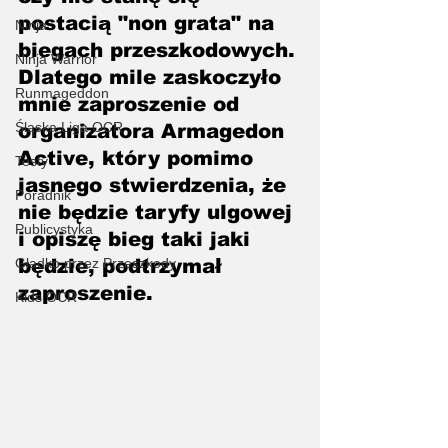
postacią "non grata" na 
Ninja
biegach przeszkodowych. 
Ninja Warrior
Dlatego mile zaskoczyło 
Runmageddon
mnie zaproszenie od 
Śląska Liga OCR
organizatora Armagedon 
Active, który pomimo 
Testy
jasnego stwierdzenia, że 
Poradnik
nie będzie taryfy ulgowej 
Publicystyka
i opiszę bieg taki jaki 
Gładko przez Przeszkody
będzie, podtrzymał 
zaproszenie.
Kids OCR