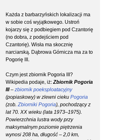
Każda z barbarzyńskich lokalizacji ma 
w sobie coś wyjątkowego. Ustroń 
kojarzy się z podbiegiem pod Czantorię 
(no dobra, z podejściem pod 
Czantorię). Wisła ma skocznię 
narciarską. Dąbrowa Górnicza ma za to 
Pogorię III.
Czym jest zbiornik Pogoria III?
Wikipedia podaje, iż: 
Zbiornik Pogoria 
III
 – 
zbiornik poeksploatacyjny
(popiaskowy) w zlewni cieku 
Pogoria
(zob. 
Zbiorniki Pogoria
), pochodzący z 
lat 70. XX wieku (lata 1973–1975). 
Powierzchnia lustra wody przy 
maksymalnym poziomie piętrzenia 
wynosi 208 ha, długość – 2,0 km, 