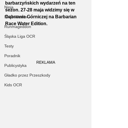
barbarzyńskich wydarzeń na ten 
Ninja
sezon. 27-28 maja widzimy się w 
Dąbrowie Górniczej na Barbarian 
Ninja Warrior
Race Water Edition.
Runmageddon
Śląska Liga OCR
Testy
Poradnik
REKLAMA
Publicystyka
Gładko przez Przeszkody
Kids OCR