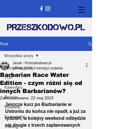
Post
Wszystkie posty
Jacek - Przeszkodowo.pl
Wszystkie posty
18 maj 2023
3 minut(y) czytania
Barbarian Race Water
TOP
Edition - czym różni się od
Kalendarz
innych Barbarianów?
Relacje
Zaktualizowano:
22 maj 2023
Jeszcze kurz po Barbarianie w 
Wywiady
Ustroniu do końca nie opadł, a już za 
Zapowiedzi
tydzień, w kolejny weekend odbędzie 
się drugie z trzech zaplanowanych 
Trening