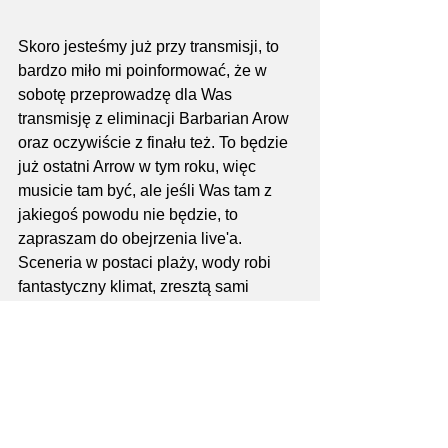
Skoro jesteśmy już przy transmisji, to 
bardzo miło mi poinformować, że w 
sobotę przeprowadzę dla Was 
transmisję z eliminacji Barbarian Arow 
oraz oczywiście z finału też. To będzie 
już ostatni Arrow w tym roku, więc 
musicie tam być, ale jeśli Was tam z 
jakiegoś powodu nie będzie, to 
zapraszam do obejrzenia live'a. 
Sceneria w postaci plaży, wody robi 
fantastyczny klimat, zresztą sami 
zobaczcie, jak to wyglądało w zeszłym 
roku -> 
https://www.facebook.com/race.barbaria
n/videos/783285580053801
Oczywiście relacja z niedzielnego 