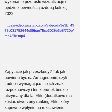
wykonanie przerosło wizualizację i 
będzie z pewnością ozdobą kolekcji 
2022.
https://video.wixstatic.com/video/da3e3b_49
79c031752644c09bae75ce3029b3e8/720p/
mp4/file.mp4
Zapytacie jak przeszkody? Tak jak 
powinno być na Armagedonie, czyli 
trudno i wymagająco - to ich znak 
rozpoznawczy i ten kierunek będzie 
utrzymany dla fal Elite (dodatkowo ma 
zostać utworzony ranking Elite, który 
zapewne wpłynie na rozstawienie 