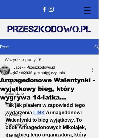
Post
Wszystkie posty
Jacek - Przeszkodowo.pl
Wszystkie posty
17 lut 2022
4 minut(y) czytania
Armagedonowe Walentynki -
TOP
wyjątkowy bieg, który
Kalendarz
wygrywa 14-latka...
Relacje
Tak jak pisałem w zapowiedzi tego 
wydarzenia 
LINK
 Armagedonowi 
Wywiady
Walentynki to bieg wyjątkowy. To 
Zapowiedzi
obok Armagedonowych Mikołajek, 
drugi bieg tego organizatora, który 
Trening