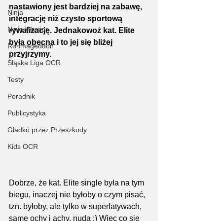
nastawiony jest bardziej na zabawę, 
Ninja
integrację niż czysto sportową 
Ninja Warrior
rywalizację. Jednakowoż kat. Elite 
była obecna i to jej się bliżej 
Runmageddon
przyjrzymy.
Śląska Liga OCR
Testy
Poradnik
Publicystyka
Gładko przez Przeszkody
Kids OCR
Dobrze, że kat. Elite single była na tym 
biegu, inaczej nie byłoby o czym pisać, 
tzn. byłoby, ale tylko w superlatywach, 
same ochy i achy, nuda :) Więc co się 