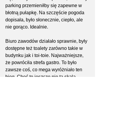
parking przemieniłby się zapewne w 
błotną pułapkę. Na szczęście pogoda 
dopisała, było słonecznie, ciepło, ale 
nie gorąco. Idealnie.
Biuro zawodów działało sprawnie, były 
dostępne też toalety zarówno takie w 
budynku jak i toi-toie. Najważniejsze, 
że powróciła strefa gastro. To było 
zawsze coś, co mega wyróżniało ten 
bieg. Choć to jeszcze nie ta skala 
rozmachu co przed pandemią, ale 
wielki grill, a na nim kiełbaski, 
karkówka, kaszanka czekające na 
zawodników przypomniały stare, dobre 
czasy. Oby powróciły jak najszybciej.