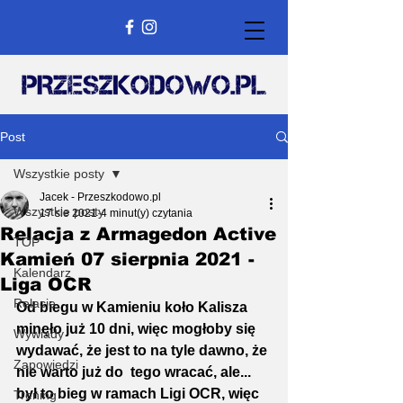
Post
Wszystkie posty
Jacek - Przeszkodowo.pl
Wszystkie posty
17 sie 2021
4 minut(y) czytania
Relacja z Armagedon Active
TOP
Kamień 07 sierpnia 2021 -
Kalendarz
Liga OCR
Relacje
Od biegu w Kamieniu koło Kalisza 
minęło już 10 dni, więc mogłoby się 
Wywiady
wydawać, że jest to na tyle dawno, że 
Zapowiedzi
nie warto już do  tego wracać, ale... 
był to bieg w ramach Ligi OCR, więc 
Trening