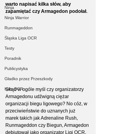
warto napisać kilka słów, aby 
Ninja
zapamiętać czy Armagedon podołał.
Ninja Warrior
Runmageddon
Śląska Liga OCR
Testy
Poradnik
Publicystyka
Gładko przez Przeszkody
Kids OCR
Skąd w ogóle myśl czy organizatorzy 
Armagedonu udźwigną ciężar 
organizacji biegu ligowego? No cóż, w 
przeciwieństwie do uznanych już 
marek takich jak Adrenaline Rush, 
Runmageddon czy Biegun, Armagedon 
debiutował jako organizator Ligi OCR. 