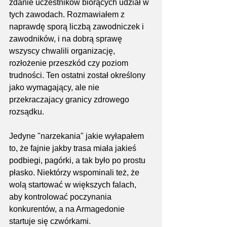
zdanie uczestników biorących udział w 
tych zawodach. Rozmawiałem z 
naprawdę sporą liczbą zawodniczek i 
zawodników, i na dobrą sprawę 
wszyscy chwalili organizację, 
rozłożenie przeszkód czy poziom 
trudności. Ten ostatni został określony 
jako wymagający, ale nie 
przekraczajacy granicy zdrowego 
rozsądku.
Jedyne "narzekania" jakie wyłapałem 
to, że fajnie jakby trasa miała jakieś 
podbiegi, pagórki, a tak było po prostu 
płasko. Niektórzy wspominali też, że 
wolą startować w większych falach, 
aby kontrolować poczynania 
konkurentów, a na Armagedonie 
startuje się czwórkami.