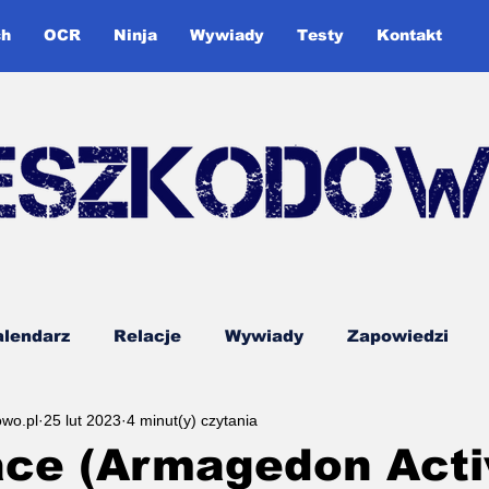
ch
OCR
Ninja
Wywiady
Testy
Kontakt
lendarz
Relacje
Wywiady
Zapowiedzi
owo.pl
25 lut 2023
4 minut(y) czytania
ddon
Śląska Liga OCR
Testy
Poradnik
ce (Armagedon Activ