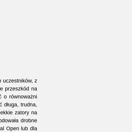
 uczestników, z 
e przeszkód na 
ć o równoważni 
 długa, trudna, 
lekkie zatory na 
odowała drobne 
al Open lub dla 