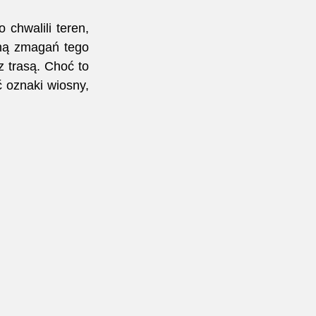
chwalili teren, 
ną zmagań tego 
 trasą. Choć to 
ć oznaki wiosny, 