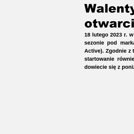
Walent
Gładko przez Przeszkody
otwarc
18 lutego 2023 r. 
sezonie pod mar
Active). Zgodnie z
startowanie równi
dowiecie się z poniż