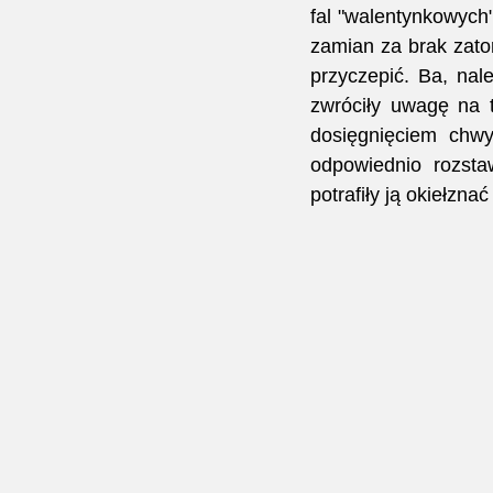
fal "walentynkowych
zamian za brak zato
przyczepić. Ba, nal
zwróciły uwagę na t
dosięgnięciem chwy
odpowiednio rozsta
potrafiły ją okiełzna