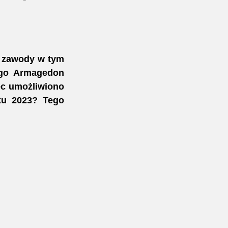
e zawody w tym 
go Armagedon 
c umożliwiono 
ku 2023? Tego 