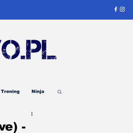
Trening
Ninja
Publicystyka
e) -