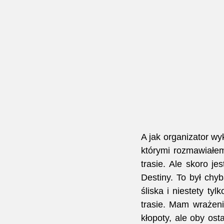
A jak organizator wy
którymi rozmawiałem
trasie. Ale skoro j
Destiny. To był chy
śliska i niestety tyl
trasie. Mam wrażeni
kłopoty, ale oby ost