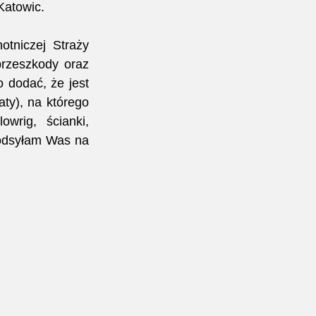
Katowic.
tniczej Straży 
rzeszkody oraz 
dodać, że jest 
ty), na którego 
wrig, ścianki, 
 odsyłam Was na 