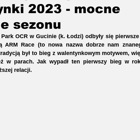
ynki 2023 - mocne
Kids OCR
ie sezonu
w Park OCR w Gucinie (k. Łodzi) odbyły się pierwsz
ką ARM Race (to nowa nazwa dobrze nam znane
 tradycją był to bieg z walentynkowym motywem, wię
eż w parach. Jak wypadł ten pierwszy bieg w ro
szej relacji.