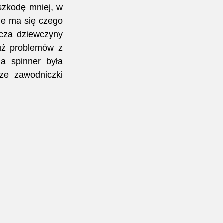
zkodę mniej, w 
e ma się czego 
cza dziewczyny 
uż problemów z 
 spinner była 
ze zawodniczki 