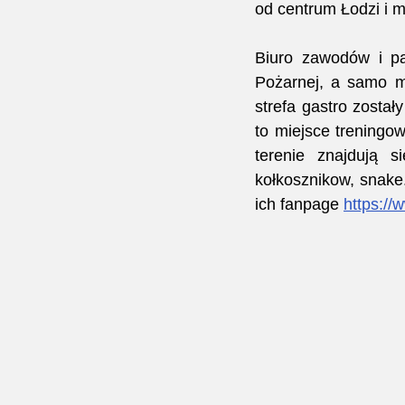
od centrum Łodzi i m
Biuro zawodów i par
Pożarnej, a samo mi
strefa gastro zosta
to miejsce treningow
terenie znajdują si
kołkosznikow, snake.
ich fanpage 
https:/