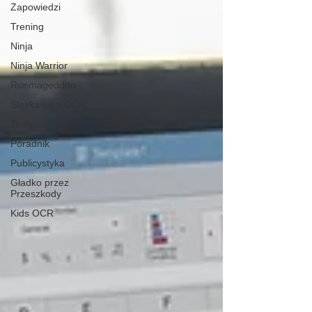
Zapowiedzi
Trening
Ninja
Ninja Warrior
Runmageddon
Śląska Liga OCR
Testy
Poradnik
Publicystyka
Gładko przez
Przeszkody
Kids OCR