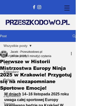
Post
Wszystkie posty
Jacek - Przeszkodowo.pl
Wszystkie posty
16 cze 2025
3 minut(y) czytania
Pierwsze w Historii
TOP
Mistrzostwa Europy Ninja
Kalendarz
2025 w Krakowie! Przygotuj
Relacje
się na niezapomniane
Sportowe Emocje!
Wywiady
W dniach 14–16 listopada 2025 roku 
Zapowiedzi
uwaga całej sportowej Europy 
Trening
skierowana będzie na Kraków! W 