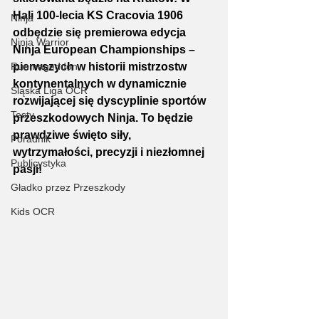
Hali 100-lecia KS Cracovia 1906 
Ninja
odbędzie się premierowa edycja 
Ninja Warrior
Ninja European Championships – 
Runmageddon
pierwszych w historii mistrzostw 
kontynentalnych w dynamicznie 
Śląska Liga OCR
rozwijającej się dyscyplinie sportów 
Testy
przeszkodowych Ninja. To będzie 
prawdziwe święto siły, 
Poradnik
wytrzymałości, precyzji i niezłomnej 
Publicystyka
pasji!
Gładko przez Przeszkody
Kids OCR