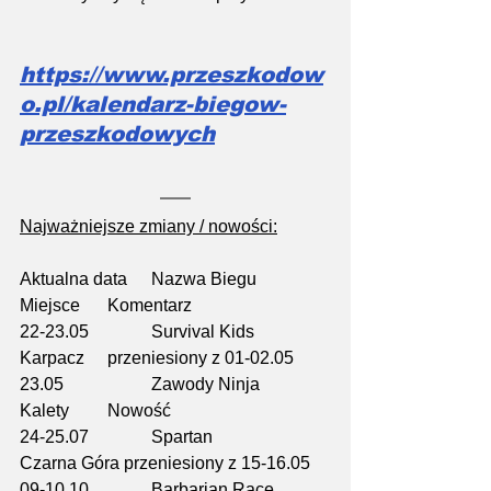
https://www.przeszkodow
o.pl/kalendarz-biegow-
przeszkodowych
Najważniejsze zmiany / nowości:
Aktualna data	Nazwa Biegu  		
Miejsce 	Komentarz
22-23.05		Survival Kids		
Karpacz 	przeniesiony z 01-02.05
23.05		Zawody Ninja 		
Kalety	Nowość
24-25.07		Spartan 			
Czarna Góra przeniesiony z 15-16.05
09-10.10		Barbarian Race		