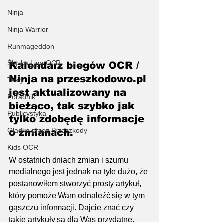
Ninja
Ninja Warrior
Runmageddon
Śląska Liga OCR
Kalendarz biegów OCR / 
Ninja na przeszkodowo.pl 
Testy
jest aktualizowany na 
Poradnik
bieżąco, tak szybko jak 
Publicystyka
tylko zdobędę informacje 
Gładko przez Przeszkody
o zmianach.
Kids OCR
W ostatnich dniach zmian i szumu 
medialnego jest jednak na tyle dużo, że 
postanowiłem stworzyć prosty artykuł, 
który pomoże Wam odnaleźć się w tym 
gąszczu informacji. Dajcie znać czy 
takie artykuły są dla Was przydatne.