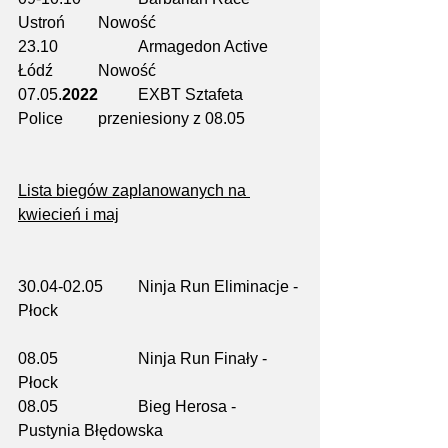
Ustroń	Nowość
23.10		Armagedon Active 	
Łódź		Nowość
07.05.
2022
	EXBT Sztafeta 		
Police	przeniesiony z 08.05
Lista biegów zaplanowanych na 
kwiecień i maj
30.04-02.05	Ninja Run Eliminacje - 
Płock
08.05		Ninja Run Finały - 
Płock
08.05		Bieg Herosa - 
Pustynia Błędowska