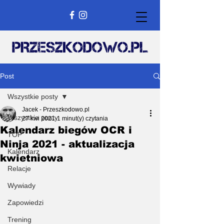
Post
Wszystkie posty
Jacek - Przeszkodowo.pl
Wszystkie posty
27 kwi 2021
1 minut(y) czytania
Kalendarz biegów OCR i
TOP
Ninja 2021 - aktualizacja
Kalendarz
kwietniowa
Relacje
Wywiady
Zapowiedzi
Trening