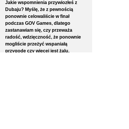
Jakie wspomnienia przywiozłeś z 
Dubaju? Myślę, że z pewnością 
ponownie celowaliście w finał 
podczas GOV Games, dlatego 
zastanawiam się, czy przeważa 
radość, wdzięczność, że ponownie 
mogliście przeżyć wspaniałą 
przygodę czy więcej jest żalu, 
rozdrażnienia?
Nie ukrywam, że byłem zawiedziony, 
pierwsza konkurencja skiepszczona 
(bieg po schodach na szczyt Burj 
Khalifa - przyp. red.), następnie tory 
przeszkód, gdzie szło nam świetnie. 
Nawet przewijały mi się myśli w głowie, 
że nadrobimy stracone punkty i jeszcze 
z zapasem dostaniemy się do finału, a 
tu rozczarowujące chyba 8. miejsce, 
szczerze już nie pamiętam. Dałem z 