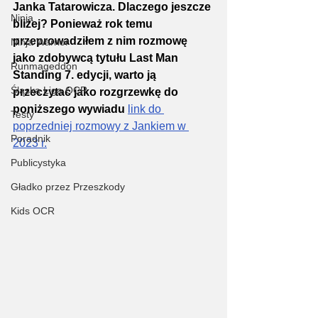
Janka Tatarowicza. Dlaczego jeszcze 
Ninja
bliżej? Ponieważ rok temu 
przeprowadziłem z nim rozmowę 
Ninja Warrior
jako zdobywcą tytułu Last Man 
Runmageddon
Standing 7. edycji, warto ją 
Śląska Liga OCR
przeczytać jako rozgrzewkę do 
poniższego wywiadu
link do 
Testy
poprzedniej rozmowy z Jankiem w 
Poradnik
2023 r.
Publicystyka
Gładko przez Przeszkody
Kids OCR