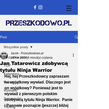
Post
Wszystkie posty
Jacek - Przeszkodowo.pl
Wszystkie posty
16 kwi 2024
5 minut(y) czytania
Jan Tatarowicz zdobywcą
TOP
tytułu Ninja Warrior
Kalendarz
Hej, hej Przeszkodowcy zapraszam 
Relacje
na wyjątkowy wywiad. Dlaczego jest 
on wyjątkowy? Ponieważ jest to 
Wywiady
wywiad z pierwszym polskim 
Zapowiedzi
zdobywcą tytułu Ninja Warrior.  Panie 
i Panowie poznajcie (jeszcze) bliżej 
Trening