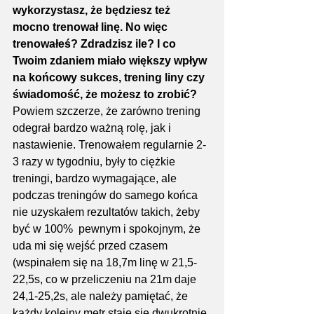
wykorzystasz, że będziesz też 
mocno trenował linę. No więc 
trenowałeś? Zdradzisz ile? I co 
Twoim zdaniem miało większy wpływ 
na końcowy sukces, trening liny czy 
świadomość, że możesz to zrobić?
Powiem szczerze, że zarówno trening 
odegrał bardzo ważną rolę, jak i 
nastawienie. Trenowałem regularnie 2-
3 razy w tygodniu, były to ciężkie 
treningi, bardzo wymagające, ale 
podczas treningów do samego końca 
nie uzyskałem rezultatów takich, żeby 
być w 100%  pewnym i spokojnym, że 
uda mi się wejść przed czasem 
(wspinałem się na 18,7m linę w 21,5-
22,5s, co w przeliczeniu na 21m daje 
24,1-25,2s, ale należy pamiętać, że 
każdy kolejny metr staje się dwukrotnie 