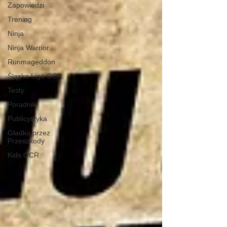
Zapowiedzi
Trening
Ninja
Ninja Warrior
Runmageddon
Śląska Liga OCR
Testy
Poradnik
Publicystyka
Gładko przez
Przeszkody
Kids OCR