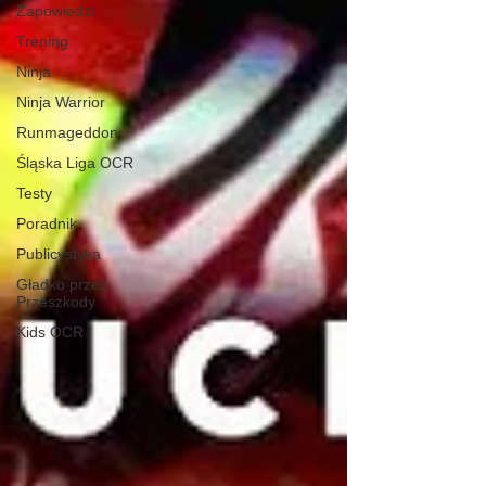
Zapowiedzi
Trening
Ninja
Ninja Warrior
Runmageddon
Śląska Liga OCR
Testy
Poradnik
Publicystyka
Gładko przez
Przeszkody
Kids OCR