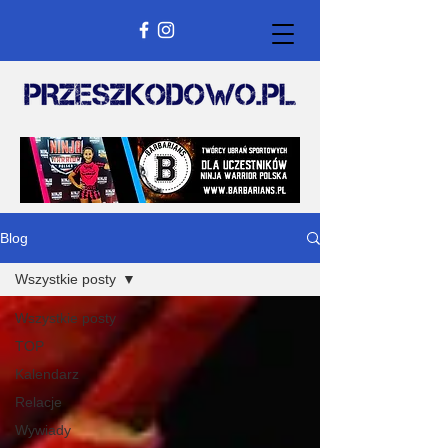
Blog
Wszystkie posty
Wszystkie posty
TOP
Kalendarz
Relacje
Wywiady