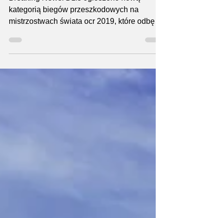
Breaking News. Dziś ogłoszono nową
kategorią biegów przeszkodowych na
mistrzostwach świata ocr 2019, które odbędą
się w październiku w...