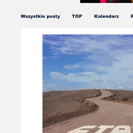
Wszystkie posty
TOP
Kalendarz
Ninja Warrior
Runmageddon
Ślą
Gładko przez Przeszkody
Kids OCR