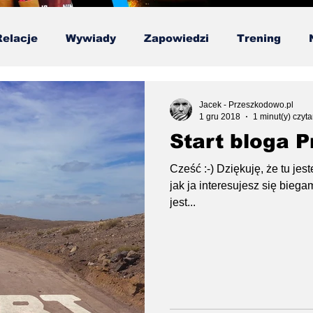
Relacje
Wywiady
Zapowiedzi
Trening
ska Liga OCR
Testy
Poradnik
Publicystyk
Jacek - Przeszkodowo.pl
1 gru 2018
1 minut(y) czyta
Start bloga 
Cześć :-) Dziękuję, że tu jest
jak ja interesujesz się biegam
jest...