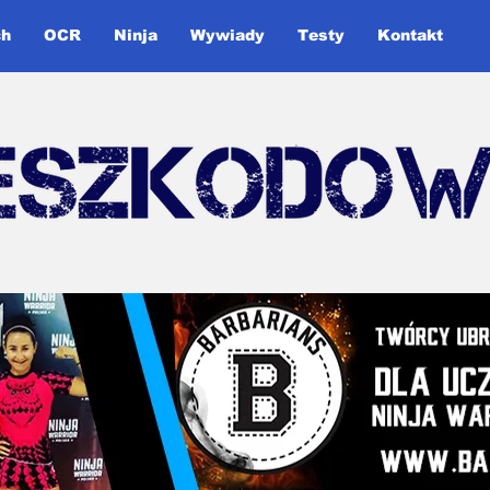
ch
OCR
Ninja
Wywiady
Testy
Kontakt