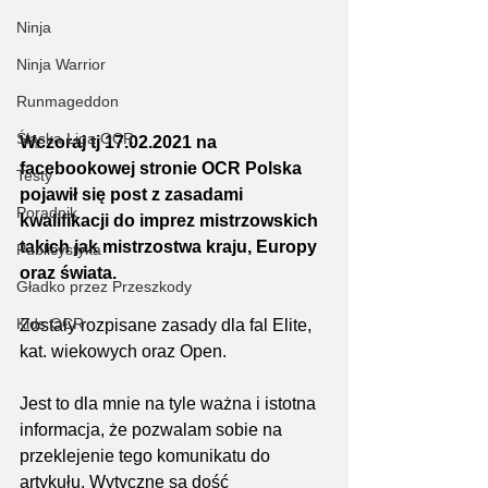
Ninja
Ninja Warrior
Runmageddon
Śląska Liga OCR
Wczoraj tj 17.02.2021 na 
facebookowej stronie OCR Polska 
Testy
pojawił się post z zasadami 
Poradnik
kwalifikacji do imprez mistrzowskich 
takich jak mistrzostwa kraju, Europy 
Publicystyka
oraz świata.
Gładko przez Przeszkody
Kids OCR
Zostały rozpisane zasady dla fal Elite, 
kat. wiekowych oraz Open.
Jest to dla mnie na tyle ważna i istotna 
informacja, że pozwalam sobie na 
przeklejenie tego komunikatu do 
artykułu. Wytyczne są dość 