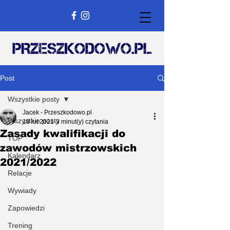
Post
Wszystkie posty
Jacek - Przeszkodowo.pl
Wszystkie posty
18 lut 2021
3 minut(y) czytania
Zasady kwalifikacji do
TOP
zawodów mistrzowskich
Kalendarz
2021/2022
Relacje
Wywiady
Zapowiedzi
Trening