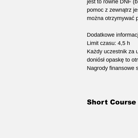
jest to równe DNF (b
pomoc z zewnątrz je
można otrzymywać po
Dodatkowe informacj
Limit czasu: 4,5 h
Każdy uczestnik za u
doniósł opaskę to o
Nagrody finansowe są 
Short Course