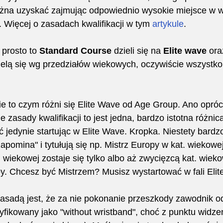
 można uzyskać zajmując odpowiednio wysokie miejsce w
Więcej o zasadach kwalifikacji w tym 
artykule
.
 prosto to 
Standard Course
 dzieli się na 
Elite wave
 ora
dzielą się wg przedziałów wiekowych, oczywiście wszystk
e to czym różni się Elite Wave od Age Group. Ano opróc
 zasady kwalifikacji to jest jedna, bardzo istotna różnic
jedynie startując w Elite Wave. Kropka. Niestety bardzo
pomina" i tytułują się np. Mistrz Europy w kat. wiekowej
. wiekowej zostaje się tylko albo aż zwycięzcą kat. wieko
. Chcesz być Mistrzem? Musisz wystartować w fali Elite
asadą jest, że za nie pokonanie przeszkody zawodnik od
yfikowany jako "without wristband", choć z punktu widze