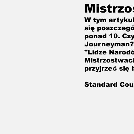
Mistrz
Gładko przez Przeszkody
W tym artykul
się poszczegó
ponad 10. Czy
Journeyman? 
"Lidze Narodów
Mistrzostwach
przyjrzeć się
Standard Cou