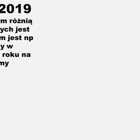
 2019
m różnią 
ych jest 
m jest np 
y w 
 roku na 
my 