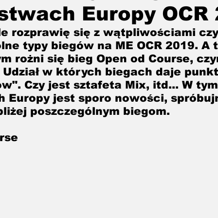
ostwach Europy OCR
Kids OCR
e rozprawię się z wątpliwościami czy
lne typy biegów na ME OCR 2019. A t
m rożni się bieg Open od Course, czy
Udział w których biegach daje punkt
". Czy jest sztafeta Mix, itd... W tym
 Europy jest sporo nowości, spróbuj
 bliżej poszczególnym biegom.
rse