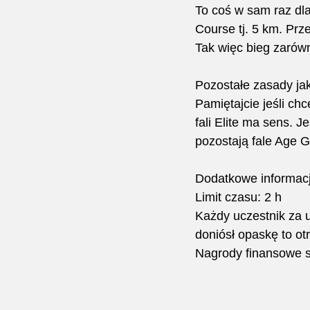
To coś w sam raz dla
Course tj. 5 km. Prz
Tak więc bieg zarów
Pozostałe zasady ja
Pamiętajcie jeśli ch
fali Elite ma sens. J
pozostają fale Age 
Dodatkowe informacj
Limit czasu: 2 h
Każdy uczestnik za u
doniósł opaskę to o
Nagrody finansowe są 