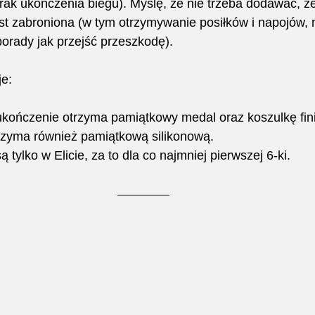
rak ukończenia biegu). Myślę, że nie trzeba dodawać, ż
st zabroniona (w tym otrzymywanie posiłków i napojów, 
rady jak przejść przeszkodę).
e:
kończenie otrzyma pamiątkowy medal oraz koszulkę finish
trzyma również pamiątkową silikonową.
tylko w Elicie, za to dla co najmniej pierwszej 6-ki. 