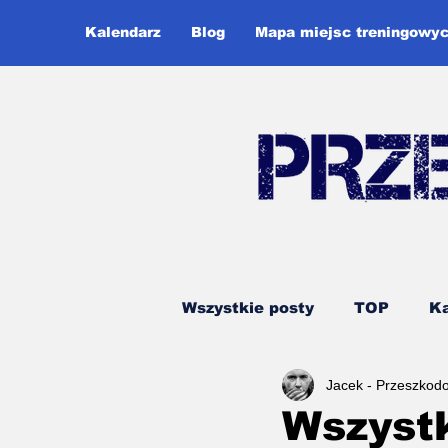
Kalendarz
Blog
Mapa miejsc treningowy
Wszystkie posty
TOP
Ka
Jacek - Przeszkod
Ninja Warrior
Runmage
Wszystk