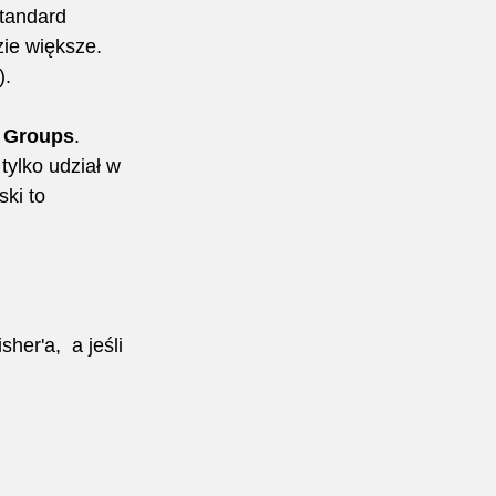
Standard 
ie większe. 
).
 Groups
.
tylko udział w 
ski to 
er'a,  a jeśli 