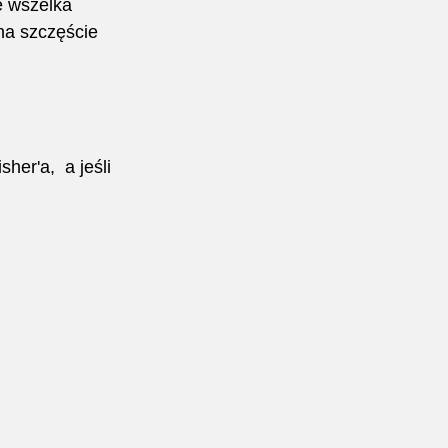
e wszelka 
na szczęście 
er'a,  a jeśli 