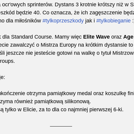
 ocr'owych sprinterów. Dystans 3 krotnie krótszy niż w 
eszkód będzie 40. Co oznacza, że ich zagęszczenie będz
no dla miłośników 
#tylkoprzeszkody
 jak i 
#tylkobieganie
 :
k dla Standard Course. Mamy więc 
Elite Wave
 oraz 
Age
cecie zawalczyć o Mistrza Europy na krótkim dystansie to 
eśli jeszcze nie jesteście gotowi na walkę o tytuł Mistrzow
Groups.
e:
kończenie otrzyma pamiątkowy medal oraz koszulkę finish
trzyma również pamiątkową silikonową.
tylko w Elicie, za to dla co najmniej pierwszej 6-ki. 