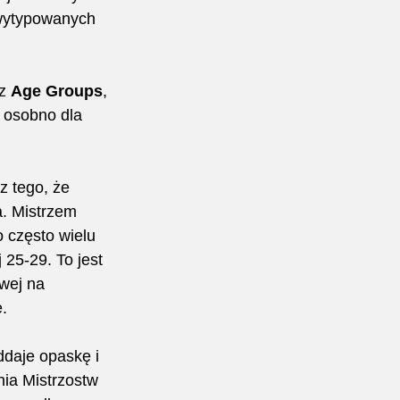
 wytypowanych 
z 
Age Groups
, 
o osobno dla 
z tego, że 
a. Mistrzem 
 często wielu 
 25-29. To jest 
wej na 
. 
daje opaskę i 
nia Mistrzostw 