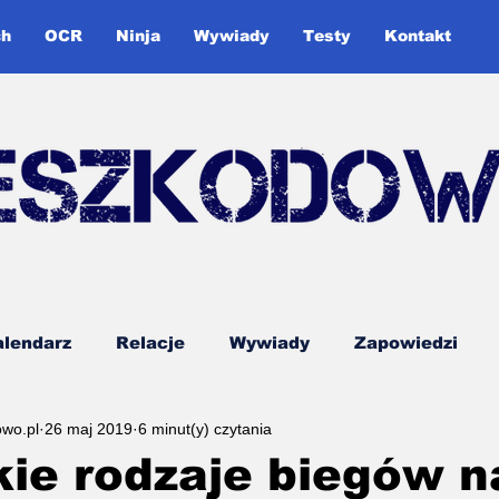
ch
OCR
Ninja
Wywiady
Testy
Kontakt
lendarz
Relacje
Wywiady
Zapowiedzi
owo.pl
26 maj 2019
6 minut(y) czytania
ddon
Śląska Liga OCR
Testy
Poradnik
ie rodzaje biegów n