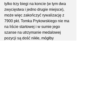
tylko trzy biegi na koncie (w tym dwa 
zwycięstwa i jedno drugie miejsce), 
może więc zakończyć rywalizację z 
7900 pkt. Tomka Prykowskiego nie ma 
na liście startowej i w sumie jego 
szanse na utrzymanie medalowej 
pozycji są dość nikłe, mógłby 
oczywiście poprawić zdobycz 
punktową, ale obawiam się, że to nie 
wystarczy by utrzymać pozycję.
Tak więc będzie się działo na 
Armagedonie.
U pań rywalizacja o drugie i trzecie 
miejsce, u panów - tu się jeszcze 
wszystko może wydarzyć. Największe 
szanse wydaje się mieć "Żenia", no ale 
zobaczymy jak sobie poradzi na 