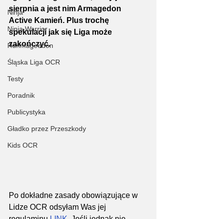
sierpnia a jest nim Armagedon 
Ninja
Active Kamień. Plus trochę 
Ninja Warrior
spekulacji jak się Liga może 
zakończyć.
Runmageddon
Śląska Liga OCR
Testy
Poradnik
Publicystyka
Gładko przez Przeszkody
Kids OCR
Po dokładne zasady obowiązujące w 
Lidze OCR odsyłam Was jej 
regulaminu 
LINK
. Jeśli jednak nie 