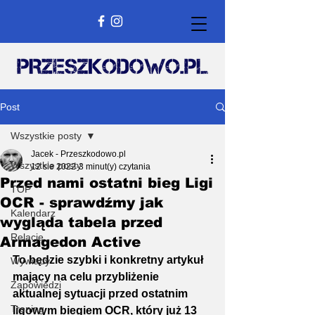
Post
Wszystkie posty
Jacek - Przeszkodowo.pl
Wszystkie posty
12 sie 2022
3 minut(y) czytania
Przed nami ostatni bieg Ligi
TOP
OCR - sprawdźmy jak
Kalendarz
wygląda tabela przed
Relacje
Armagedon Active
To będzie szybki i konkretny artykuł 
Wywiady
mający na celu przybliżenie 
Zapowiedzi
aktualnej sytuacji przed ostatnim 
Trening
ligowym biegiem OCR, który już 13 