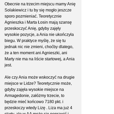
Obecnie na trzecim miejscu mamy Anię 
Solakiewicz i tu by się mogło jeszcze 
sporo pozmieniać. Teoretycznie 
Agnieszka i Marta Łosin mają szansę 
przeskoczyć Anię, gdyby zajęły 
wysokie pozycje, a Ania nie ukończyła 
biegu. W praktyce myślę, że się tu 
jednak nic nie zmieni, choćby dlatego, 
że a ten moment ani Agnieszki, ani 
Marty nie ma na liście startowej, a Ania 
jest.
Ale czy Ania może wskoczyć na drugie 
miejsce w Lidze? Teoretycznie może, 
gdyby zajęła wysokie miejsce na 
Armagedonie, załóżmy trzecie, to 
będzie mieć końcowo 7180 pkt. i 
przeskoczy wtedy Lizę . Liza ma już 4 
starty, ale w AA może się poprawić i 