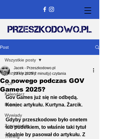
Post
Wszystkie posty
Jacek - Przeszkodowo.pl
Wszystkie posty
23 sty 2025
2 minut(y) czytania
Co nowego podczas GOV
TOP
Games 2025?
Kalendarz
Gov Games już się nie odbędą. 
Relacje
Koniec artykułu. Kurtyna. Żarcik.
Wywiady
Gdyby przeszkodowo było onetem 
Zapowiedzi
lub pudelkiem, to właśnie taki tytuł 
idealnie by pasował do artykułu. Z 
Trening