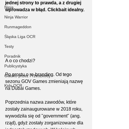
jednej strony to prawda, a z drugiej 
Ninja
wprowadza w błąd. Clickbait idealny.
Ninja Warrior
Runmageddon
Śląska Liga OCR
Testy
Poradnik
A o co chodzi?
Publicystyka
Po prostu o re-branding. Od tego 
Gładko przez Przeszkody
sezonu GOV Games zmieniają nazwę 
Kids OCR
na Dubai Games.
Poprzednia nazwa zawodów, które 
zostały zainaugurowane w 2018 roku, 
wywodziła się od "government" (ang. 
rząd), gdyż zostały zorganizowane dla 