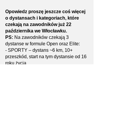
Opowiedz proszę jeszcze coś więcej 
o dystansach i kategoriach, które 
czekają na zawodników już 22 
października we Włocławku.
PS: 
Na zawodników czekają 3 
dystanse w formule Open oraz Elite:
- SPORTY – dystans ~6 km, 10+ 
przeszkód, start na tym dystansie od 16 
roku życia
- MILITARY - dystans ~12 km, 20+ 
przeszkód, start od 18 roku życia
- KIDS - dystans ~1-2 km, start dla 
dzieci 4-14 lat
Na dystansie Sporty oraz Military 
prowadzona jest klasyfikacja generalna 
Elite osobno wśród kobiet i mężczyzn. 
Dodatkowo na dystansie Military 
stworzona jest klasyfikacja dla służb 