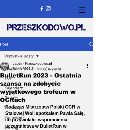
Post
Wszystkie posty
Jacek - Przeszkodowo.pl
Wszystkie posty
5 paź 2023
5 minut(y) czytania
BulletRun 2023 - Ostatnia
TOP
szansa na zdobycie
Kalendarz
wyjątkowego trofeum w
Relacje
OCRach
Podczas Mistrzostw Polski OCR w 
Wywiady
Stalowej Woli spotkałem Pawła Salę, 
Zapowiedzi
co przywołało  wspomnienia 
uczestnictwa w BulletRun w 
Trening