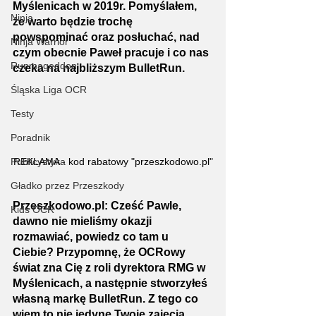
Myślenicach w 2019r. Pomyślałem, 
Ninja
że warto będzie trochę 
powspominać oraz posłuchać, nad 
Ninja Warrior
czym obecnie Paweł pracuje i co nas 
Runmageddon
czeka na najbliższym BulletRun.
Śląska Liga OCR
Testy
Poradnik
Publicystyka
REKLAMA - kod rabatowy "przeszkodowo.pl"
Gładko przez Przeszkody
Przeszkodowo.pl: Cześć Pawle, 
Kids OCR
dawno nie mieliśmy okazji 
rozmawiać, powiedz co tam u 
Ciebie? Przypomnę, że OCRowy 
świat zna Cię z roli dyrektora RMG w 
Myślenicach, a następnie stworzyłeś 
własną markę BulletRun. Z tego co 
wiem to nie jedyne Twoje zajęcia 