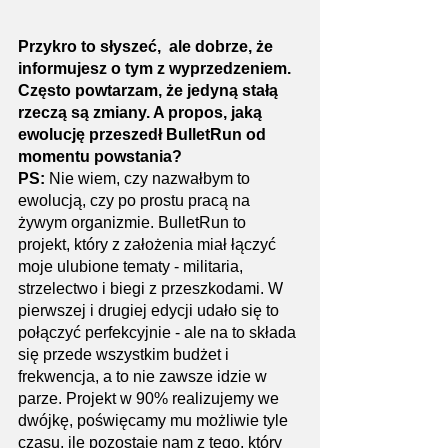
Przykro to słyszeć,  ale dobrze, że 
informujesz o tym z wyprzedzeniem. 
Często powtarzam, że jedyną stałą 
rzeczą są zmiany. A propos, jaką 
ewolucję przeszedł BulletRun od 
momentu powstania?
PS: 
Nie wiem, czy nazwałbym to 
ewolucją, czy po prostu pracą na 
żywym organizmie. BulletRun to 
projekt, który z założenia miał łączyć 
moje ulubione tematy - militaria, 
strzelectwo i biegi z przeszkodami. W 
pierwszej i drugiej edycji udało się to 
połączyć perfekcyjnie - ale na to składa 
się przede wszystkim budżet i 
frekwencja, a to nie zawsze idzie w 
parze. Projekt w 90% realizujemy we 
dwójkę, poświęcamy mu możliwie tyle 
czasu, ile pozostaje nam z tego, który 