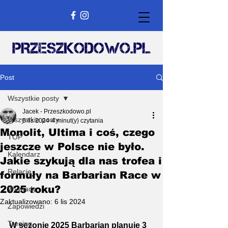
Post
Wszystkie posty
Jacek - Przeszkodowo.pl
Wszystkie posty
5 lis 2024
4 minut(y) czytania
Monolit, Ultima i coś, czego
TOP
jeszcze w Polsce nie było.
Kalendarz
Jakie szykują dla nas trofea i
Relacje
formuły na Barbarian Race w
2025 roku?
Wywiady
Zaktualizowano:
6 lis 2024
Zapowiedzi
Trening
W sezonie 2025 Barbarian planuje 3 