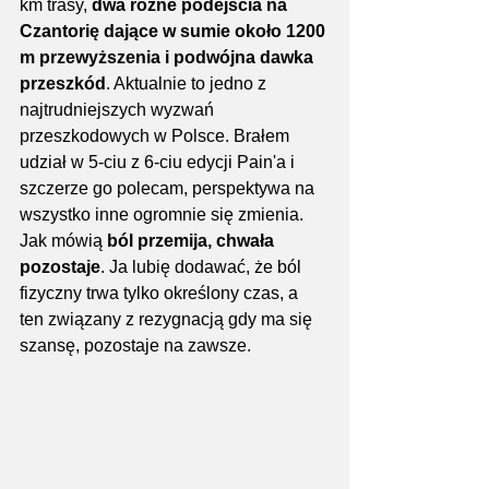
km trasy, 
dwa różne podejścia na 
Czantorię dające w sumie około 1200 
m przewyższenia i podwójna dawka 
przeszkód
. Aktualnie to jedno z 
najtrudniejszych wyzwań 
przeszkodowych w Polsce. Brałem 
udział w 5-ciu z 6-ciu edycji Pain'a i 
szczerze go polecam, perspektywa na 
wszystko inne ogromnie się zmienia. 
Jak mówią 
ból przemija, chwała 
pozostaje
. Ja lubię dodawać, że ból 
fizyczny trwa tylko określony czas, a 
ten związany z rezygnacją gdy ma się 
szansę, pozostaje na zawsze.