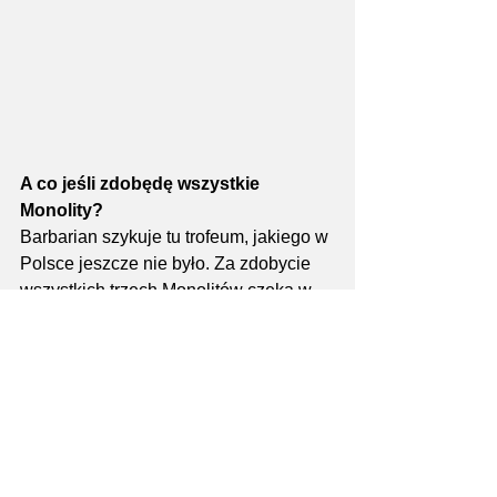
A co jeśli zdobędę wszystkie 
Monolity?
Barbarian szykuje tu trofeum, jakiego w 
Polsce jeszcze nie było. Za zdobycie 
wszystkich trzech Monolitów czeka w 
2025 roku specjalna nagroda: 
grawerowany topór, który wkrótce 
będzie zaprezentowany. Będzie sporą 
nowością na polskiej scenie i 
zdecydowanie wart zdobycia.