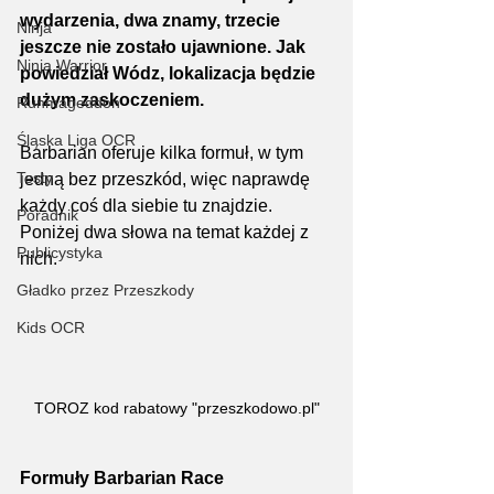
wydarzenia, dwa znamy, trzecie 
Ninja
jeszcze nie zostało ujawnione. Jak 
Ninja Warrior
powiedział Wódz, lokalizacja będzie 
dużym zaskoczeniem.
Runmageddon
Śląska Liga OCR
Barbarian oferuje kilka formuł, w tym 
Testy
jedną bez przeszkód, więc naprawdę 
każdy coś dla siebie tu znajdzie. 
Poradnik
Poniżej dwa słowa na temat każdej z 
Publicystyka
nich.
Gładko przez Przeszkody
Kids OCR
TOROZ kod rabatowy "przeszkodowo.pl"
Formuły Barbarian Race