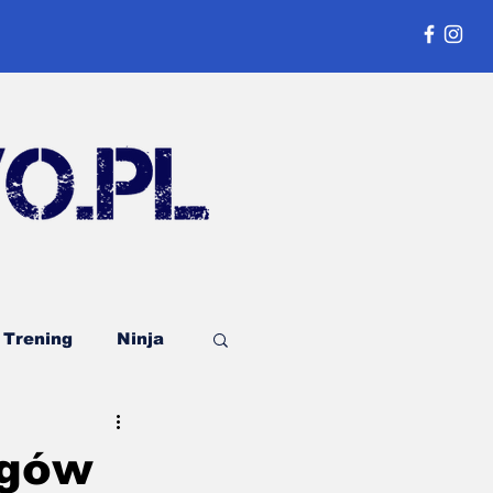
Trening
Ninja
Publicystyka
egów