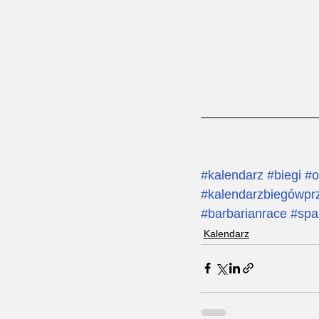
#kalendarz
#biegi
#o
#kalendarzbiegówp
#barbarianrace
#spa
Kalendarz