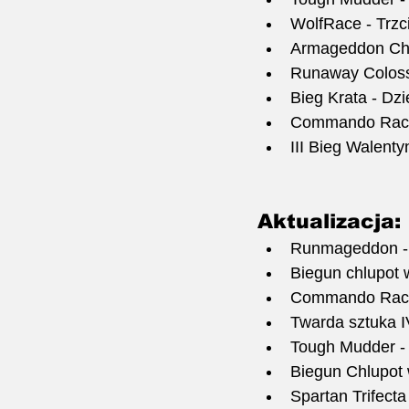
WolfRace - Trzci
Armageddon Cha
Runaway Coloss
Bieg Krata - Dzi
Commando Race 
III Bieg Walent
Aktualizacja:
Runmageddon - d
Biegun chlupot w
Commando Race -
Twarda sztuka IV
Tough Mudder - 
Biegun Chlupot 
Spartan Trifect