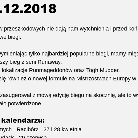
.12.2018
Kids OCR
w przeszkodowych nie dają nam wytchnienia i przed ko
we biegi.
ymieniając tylko najbardziej popularne biegi, mamy mię
szy bieg z serii Runaway, 
 lokalizacje Runmageddonów oraz Togh Mudder,
się również o nowej formule na Mistrzostwach Europy w 
zasugerował zimową edycję biegu na skocznię, ale to w
ało potwierdzone.
 kalendarzu:
mych - Racibórz - 27 i 28 kwietnia
Śląsk - 29 czerwca