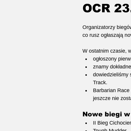
OCR 23
Gładko przez Przeszkody
Organizatorzy biegó
co rusz ogłaszają no
W ostatnim czasie, w
ogłoszony pierw
znamy dokładne
dowiedzieliśmy 
Track. 
Barbarian Race 
jeszcze nie zost
Nowe biegi w
II Bieg Cichocie
Tough Mudder - 