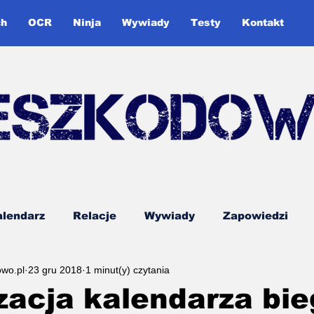
ch
OCR
Ninja
Wywiady
Testy
Kontakt
lendarz
Relacje
Wywiady
Zapowiedzi
owo.pl
23 gru 2018
1 minut(y) czytania
ddon
Śląska Liga OCR
Testy
Poradnik
zacja kalendarza bi