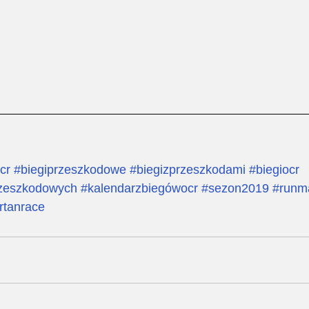
cr
#biegiprzeszkodowe
#biegizprzeszkodami
#biegiocr
rzeszkodowych
#kalendarzbiegówocr
#sezon2019
#runm
rtanrace