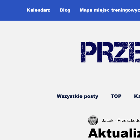
Kalendarz
Blog
Mapa miejsc treningowy
Wszystkie posty
TOP
Ka
Jacek - Przeszkod
Ninja Warrior
Runmage
Aktuali