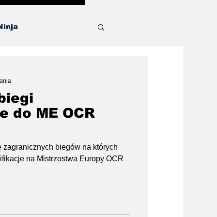
Ninja
a
tania
biegi
ne do ME OCR
tę zagranicznych biegów na których
ifikacje na Mistrzostwa Europy OCR