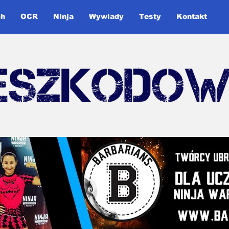
ch
OCR
Ninja
Wywiady
Testy
Kontakt