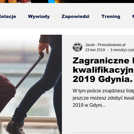
Relacje
Wywiady
Zapowiedzi
Trening
ska Liga OCR
Testy
Poradnik
Publicystyk
Jacek - Przeszkodowo.pl
23 kwi 2019
3 minut(y) czy
Zagraniczne 
kwalifikacyj
2019 Gdynia.
W tym poście znajdziesz lis
jeszcze możesz zdobyć kwal
2019 w Gdyni...