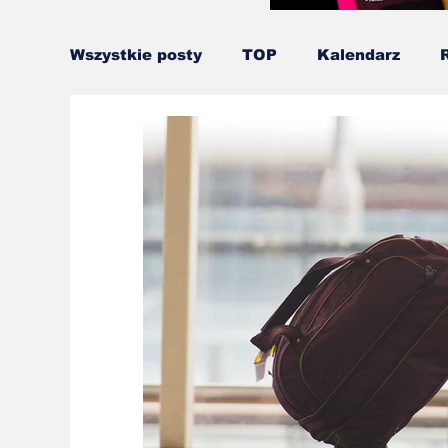
Wszystkie posty
TOP
Kalendarz
Ninja Warrior
Runmageddon
Ślą
Gładko przez Przeszkody
Kids OCR