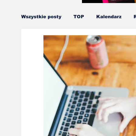
Wszystkie posty
TOP
Kalendarz
Ninja Warrior
Runmageddon
Ślą
Gładko przez Przeszkody
Kids OCR