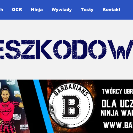
ch
OCR
Ninja
Wywiady
Testy
Kontakt