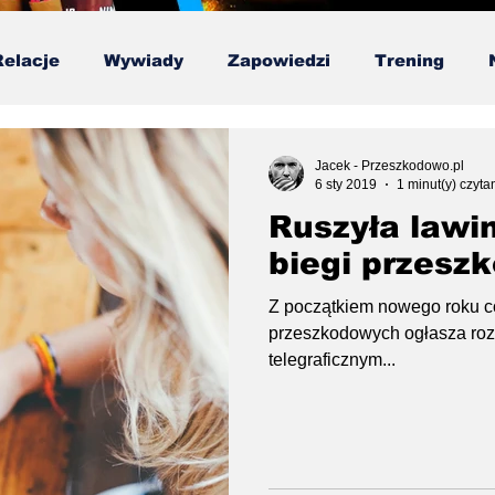
Relacje
Wywiady
Zapowiedzi
Trening
ska Liga OCR
Testy
Poradnik
Publicystyk
Jacek - Przeszkodowo.pl
6 sty 2019
1 minut(y) czyta
Ruszyła lawi
biegi przesz
Z początkiem nowego roku c
przeszkodowych ogłasza roz
telegraficznym...