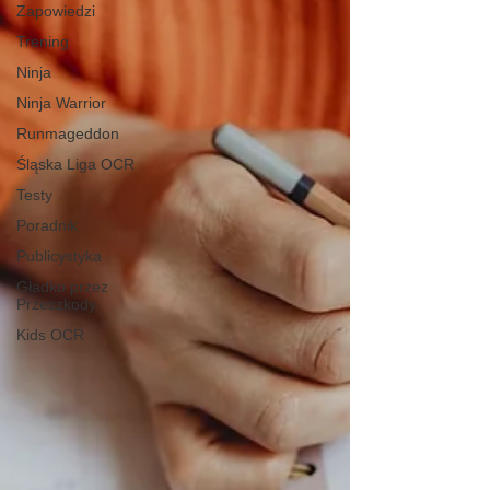
Zapowiedzi
Trening
Ninja
Ninja Warrior
Runmageddon
Śląska Liga OCR
Testy
Poradnik
Publicystyka
Gładko przez
Przeszkody
Kids OCR